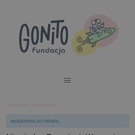
Przewiń
do
zawartości
« Wszystkie Wydarzenia
wydarzenie już minęło.