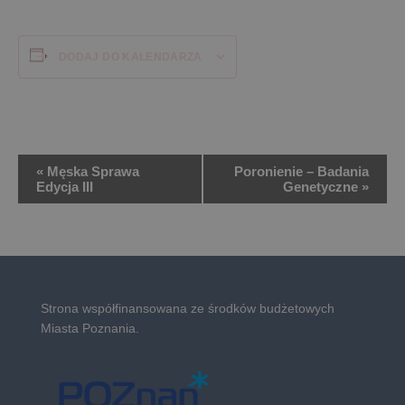
DODAJ DO KALENDARZA
Wydarzenie
«
Męska Sprawa
Poronienie – Badania
Edycja III
Genetyczne
»
Nawigacja
Strona współfinansowana ze środków budżetowych
Miasta Poznania.