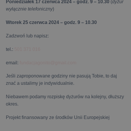
Poniedziałek 17 czerwca 2024 – godz. 9 – 10.30
(
dyżur
wyłącznie telefoniczny
)
Wtorek 25 czerwca 2024 – godz. 9 – 10.30
Zadzwoń lub napisz:
tel.:
501 371 016
email:
fundacjagonito@gmail.com
Jeśli zaproponowane godziny nie pasują Tobie, to daj
znać a ustalimy je indywidualnie.
Niebawem podamy rozpiskę dyżurów na kolejny, dłuższy
okres.
Projekt finansowany ze środków Unii Europejskiej