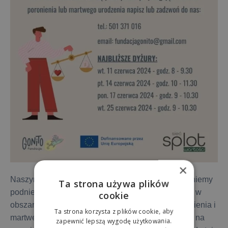
×
Naszym projektem pn. „Niewiedzą poranieni” pragniemy
Ta strona używa plików
podniesienie świadomość na temat praw i wartości w
cookie
obszarze straty okołoporodowej, tj. w
obliczu poronienia i
Ta strona korzysta z plików cookie, aby
martwego urodzenia. Tym samym wychodzimy nim na
zapewnić lepszą wygodę użytkowania.