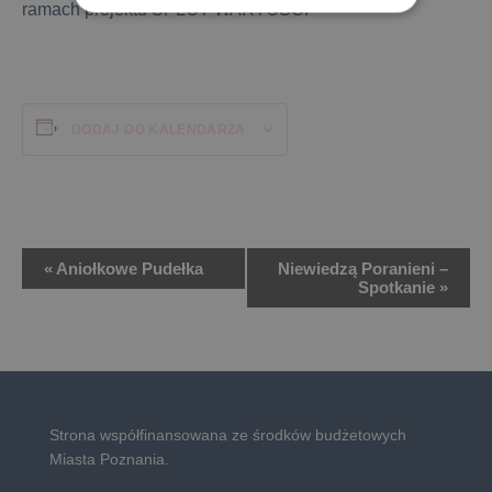
ramach projektu SPLOT WARTOŚCI
DODAJ DO KALENDARZA
Wydarzenie
«
Aniołkowe Pudełka
Niewiedzą Poranieni –
Spotkanie
»
Nawigacja
Strona współfinansowana ze środków budżetowych
Miasta Poznania.