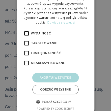
zapewnić lepszą wygodę użytkowania.
Korzystając z tej strony, wyrażasz zgodę na
adres email:
fundacjagonito@gmail.com
używanie przez nas wszystkich plików cookie
zgodnie z warunkami naszej polityki plików
tel.: 501 371 016
cookie.
Dowiedz się więcej
NAJBLIŻSZE DYŻURY:
WYDAJNOŚĆ
TARGETOWANIE
wt. 3 luty 2025 – godz. 9 – 10.30
FUNKCJONALNOŚĆ
pon. 10 luty 2025 – godz. 9 – 10.30
NIESKLASYFIKOWANE
pon. 17 luty 2025 – godz. 9 – 10.30
AKCEPTUJ WSZYSTKIE
pon. 24 luty 2025 – godz. 9 – 10.30
Jeśli powyżej zaproponowane terminy Tobie nie pasują,
ODRZUĆ WSZYSTKIE
to zadzwoń, a umówimy się indywidualnie
POKAŻ SZCZEGÓŁY
Grant realizowany ze środków Unii Europejskiej w
POWERED BY COOKIESCRIPT