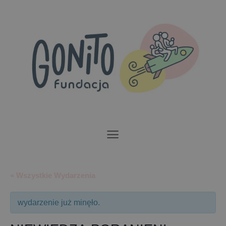
Przewiń
do
zawartości
« Wszystkie Wydarzenia
wydarzenie już minęło.