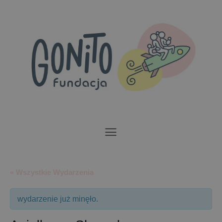
Przewiń
do
zawartości
« Wszystkie Wydarzenia
wydarzenie już minęło.