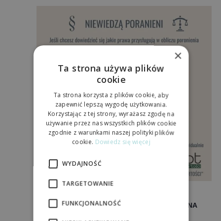
i
widokach
×
Ta strona używa plików
cookie
Ta strona korzysta z plików cookie, aby
zapewnić lepszą wygodę użytkowania.
Korzystając z tej strony, wyrażasz zgodę na
używanie przez nas wszystkich plików cookie
zgodnie z warunkami naszej polityki plików
cookie.
Dowiedz się więcej
WYDAJNOŚĆ
TARGETOWANIE
3 marca 2025/09:00
-
31 marca 2025/10:30
FUNKCJONALNOŚĆ
NIEWIEDZĄ PORANIENI – WYKAZ DYŻURÓW NA
MIESIĄC MARZEC