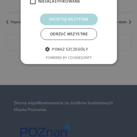
NIESKLASYFIKOWANE
AKCEPTUJ WSZYSTKIE
Poprzedni dzień
Następny dzień
ODRZUĆ WSZYSTKIE
ZASUBSKRYBUJ KALENDARZ
POKAŻ SZCZEGÓŁY
POWERED BY COOKIESCRIPT
Strona współfinansowana ze środków budżetowych
Miasta Poznania.